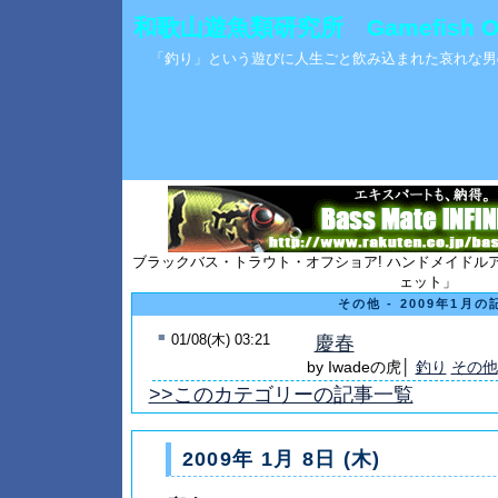
和歌山遊魚類研究所 Gamefish Obse
「釣り」という遊びに人生ごと飲み込まれた哀れな男
ブラックバス・トラウト・オフショア! ハンドメイドル
ェット」
その他 - 2009年1月の
■
01/08(木) 03:21
慶春
by Iwadeの虎│
釣り
その他
>>このカテゴリーの記事一覧
2009年 1月 8日 (木)