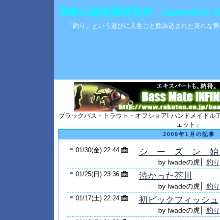
和歌山遊魚類研究所 Gamefish Obse
「釣り」という遊びに人生ごと飲み込まれた哀れな男
ブラックバス・トラウト・オフショア! ハンドメイドル
ェット」
2009年1月の記事
■
01/30(金) 22:44
シ ー ズ ン 始
by Iwadeの虎│
釣り
■
01/25(日) 23:36
渋かった芥川
by Iwadeの虎│
釣り
■
01/17(土) 22:24
初ビックフィッシュ
by Iwadeの虎│
釣り