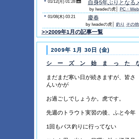
■
01/12(月) 01:28
自身5年ぶりとなる
by Iwadeの虎│
PC・Web
■
01/08(木) 03:21
慶春
by Iwadeの虎│
釣り
その他
>>2009年1月の記事一覧
2009年 1月 30日 (金)
シ ー ズ ン 始 ま っ た 
まだまだ寒い日が続きますが、皆さ
んいかが
お過ごしでしょうか。虎です。
先週のトラウト実習の後、ふと今年
1回もバス釣りに行ってない