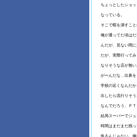
ちょっとしたショッ
なっている。
そこで暇を潰すこと
俺が通ってた頃はだ
んだが、見ない間に
だが、実際行ってみ
なりそうな店が無い
がーんだな…出鼻を
学校の近くなんだか
出したら流行りそう
なんでだろう、ＰＴ
結局スーパーでジュ
時間はまだまだ残っ
焦るんじゃない、俺