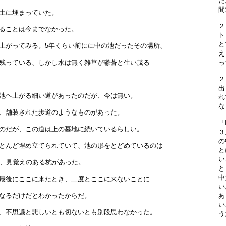
た
間
土に埋まっていた。
２
ることは今までなかった。
ト
と
上がってみる。5年くらい前にに中の池だったその場所、
え
っ
残っている、しかし水は無く雑草が鬱蒼と生い茂る
２
出
池ヘ上がる細い道があったのだが、今は無い。
れ
な
、舗装された歩道のようなものがあった。
「
のだが、この道は上の墓地に続いているらしい。
３
の
とんど埋め立てられていて、池の形をとどめているのは
と
い
が、見覚えのある杭があった。
と
中
最後にここに来たとき、二度とここに来ないことに
い
あ
なるだけだとわかったからだ。
い
、不思議と悲しいとも切ないとも別段思わなかった。
う