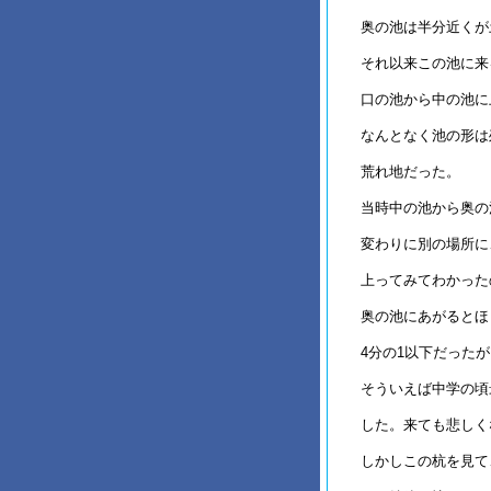
奥の池は半分近くが
それ以来この池に来
口の池から中の池に
なんとなく池の形は
荒れ地だった。
当時中の池から奥の
変わりに別の場所に
上ってみてわかった
奥の池にあがるとほ
4分の1以下だった
そういえば中学の頃
した。来ても悲しく
しかしこの杭を見て