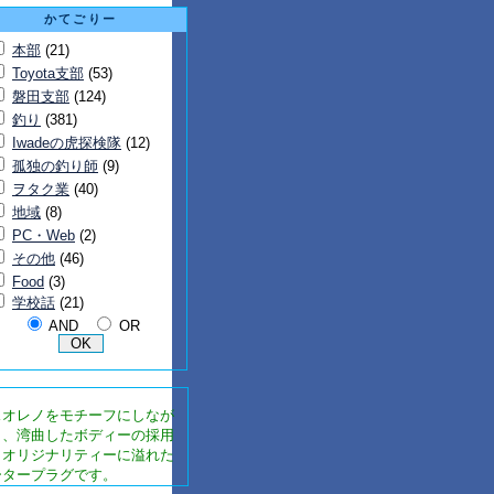
かてごりー
本部
(21)
Toyota支部
(53)
磐田支部
(124)
釣り
(381)
Iwadeの虎探検隊
(12)
孤独の釣り師
(9)
ヲタク業
(40)
地域
(8)
PC・Web
(2)
その他
(46)
Food
(3)
学校話
(21)
AND
OR
スオレノをモチーフにしなが
も、湾曲したボディーの採用
、オリジナリティーに溢れた
ータープラグです。