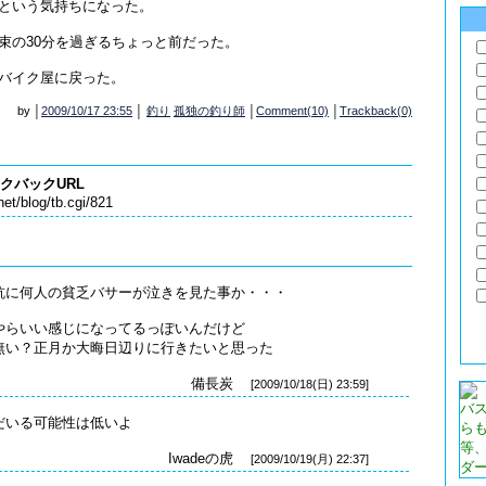
という気持ちになった。
束の30分を過ぎるちょっと前だった。
バイク屋に戻った。
by │
2009/10/17 23:55
│
釣り
孤独の釣り師
│
Comment(10)
│
Trackback(0)
クバックURL
et/blog/tb.cgi/821
杭に何人の貧乏バサーが泣きを見た事か・・・
やらいい感じになってるっぽいんだけど
無い？正月か大晦日辺りに行きたいと思った
備長炭
[2009/10/18(日) 23:59]
バ
だいる可能性は低いよ
ら
等
Iwadeの虎
[2009/10/19(月) 22:37]
ダ