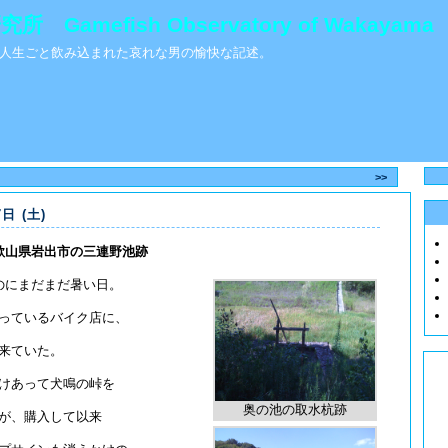
Gamefish Observatory of Wakayama
人生ごと飲み込まれた哀れな男の愉快な記述。
>>
7日 (土)
歌山県岩出市の三連野池跡
のにまだまだ暑い日。
っているバイク店に、
来ていた。
けあって犬鳴の峠を
奥の池の取水杭跡
が、購入して以来