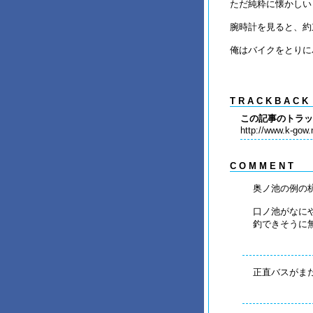
ただ純粋に懐かしい
腕時計を見ると、約
俺はバイクをとりに
T R A C K B A C K
この記事のトラッ
http://www.k-gow.n
C O M M E N T
奥ノ池の例の
口ノ池がなに
釣できそうに
正直バスがま