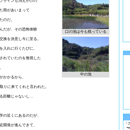
プサインも消えかけの
た雨があいまって
たのだ。
んだが、その恐怖体験
口の池は今も残っている
交換を決意し今に至る。
を入れに行くたびに、
されていたのを無視した
。
中の池
がかかるから、
ら取りに来てくれと言われた。
る距離じゃないし…
学の近くにあるのだが、
近開発が進んできて、