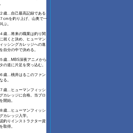
。
２歳…自己最高記録である
７cmを釣り上げ、山奥で一
叫ぶ。
４歳…将来の職業は釣り関
に就くと決め、ヒューマン
ィッシングカレッジへの進
を自分の中で決める。
５歳…MBS深夜アニメから
タの道に片足を突っ込む。
６歳…桃井はるこのファン
なる。
７歳…ヒューマンフィッシ
グカレッジに合格。当ブロ
を開始。
８歳…ヒューマンフィッシ
グカレッジ入学。
認釣りインストラクター資
を取得。