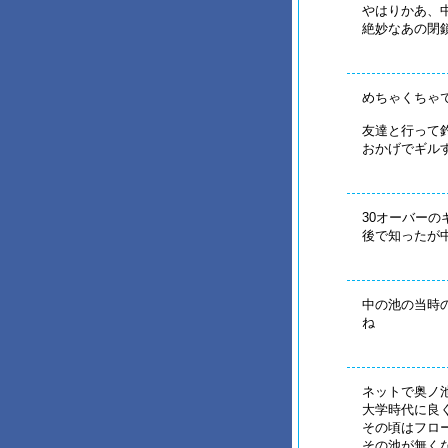
やはりかあ、
絶妙なあの閉
めちゃくちゃ
友達と行って
おかげでギル
30オーバー
後で知ったが
中の池の当時
ね
ネットで奥ノ
大学時代に良
その頃はフロー
その池が無く