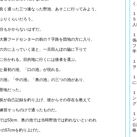
く
良く通った三つ連なった野池、あそこに行ってみよう。
１
５
ぶりくらいだろう。
人
0分もかからないはずだ。
１
大勝フードセンターの前のＴ字路を団地の方に入り、
係
フ
の方に上っていく道と、一旦田んぼの脇に下りて
学
に分かれる。目的地に行くには後者を選ぶ。
１
ヲ
と最初の池、「口の池」が現れる。
１
の池」「中の池」「奥の池」の三つの池があり、
に
聖地だった。
１
ン
炭が自己記録を釣り上げ、彼からその存在を教えて
グ
練習そっちのけで通ったものだ。
１
ン
では53cm、奥の池では当時野池では釣れないといわれ
公
格
ーの57cmを釣り上げた。