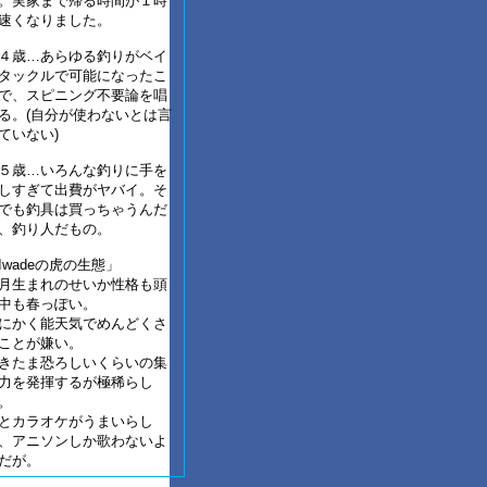
。実家まで帰る時間が１時
速くなりました。
４歳…あらゆる釣りがベイ
タックルで可能になったこ
で、スピニング不要論を唱
る。(自分が使わないとは言
ていない)
５歳…いろんな釣りに手を
しすぎて出費がヤバイ。そ
でも釣具は買っちゃうんだ
、釣り人だもの。
Iwadeの虎の生態」
月生まれのせいか性格も頭
中も春っぽい。
にかく能天気でめんどくさ
ことが嫌い。
きたま恐ろしいくらいの集
力を発揮するが極稀らし
。
とカラオケがうまいらし
、アニソンしか歌わないよ
だが。