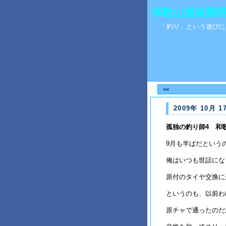
和歌山遊魚類研究所 
「釣り」という遊びに
<<
2009年 10月 1
孤独の釣り師4 和
9月も半ばだという
俺はいつも世話にな
原付のタイヤ交換に
というのも、以前わ
原チャで通ったのだ