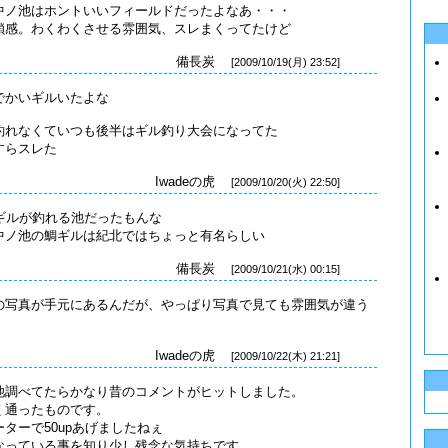
中ノ池はホントいいフィールドだったよなあ・・・
鎖感。わくわくさせる雰囲気、スレまくってたけど
備長炭
[2009/10/19(月) 23:52]
でかいギルいたよな
釣れなくていつも後半はギル釣り大会になってた
すらスレた
Iwadeの虎
[2009/10/20(火) 22:50]
のギルが釣れる池だったもんな
中ノ池の鯛ギルは紀北ではちょっと有名らしい
備長炭
[2009/10/21(水) 00:15]
の写真が手元にあるんだが、やっぱり写真で見ても雰囲気が違う
Iwadeの虎
[2009/10/22(木) 21:21]
池調べてたらかなり昔のコメントがヒットしました。
く通ったものです。
ターで50upあげましたねぇ
なっている事を知り少し残念な気持ちです。