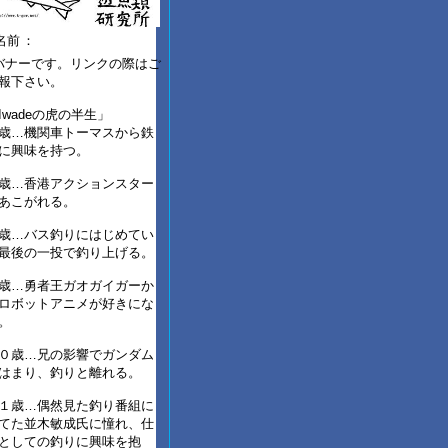
名前
：
バナーです。リンクの際はご
報下さい。
Iwadeの虎の半生」
歳…機関車トーマスから鉄
に興味を持つ。
歳…香港アクションスター
あこがれる。
歳…バス釣りにはじめてい
最後の一投で釣り上げる。
歳…勇者王ガオガイガーか
ロボットアニメが好きにな
。
０歳…兄の影響でガンダム
はまり、釣りと離れる。
１歳…偶然見た釣り番組に
てた並木敏成氏に憧れ、仕
としての釣りに興味を抱