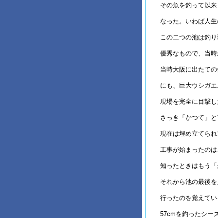
その魚を釣って以来
なった。いわば人生
この二つの池は釣り
優秀なもので、当時
当時大阪に出たての備
にも、巨大ウシガエ
現場を完全に目撃し
さっき「かつて」と
現在は埋め立てられ
工事が始まったのは
知ったときはもう「
それから池の最後を
行ったのを覚えてい
57cmを釣ったシ