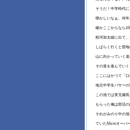
そうだ！中学時代に
懐かしいなぁ、何年
確かここからなら1
粉河加太線に出て、
しばらく行くと団地
山に向かっていく道
その道を進んでいく
ここにはかつて「口
地元中学生バサーの
この池では実兄備長
もらった俺は部活の
それがみのり中の池
ていた55cmオーバ