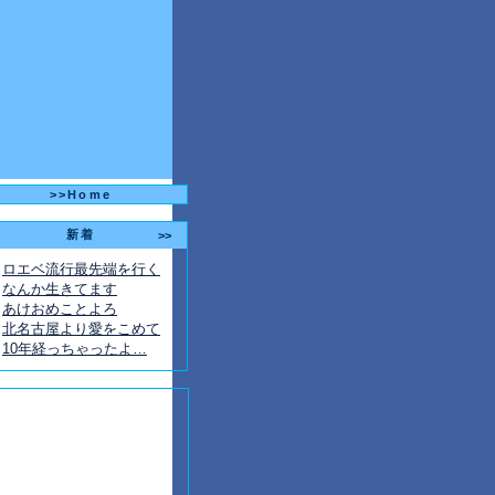
>>Home
新着
>>
ロエベ流行最先端を行く
なんか生きてます
あけおめことよろ
北名古屋より愛をこめて
10年経っちゃったよ…