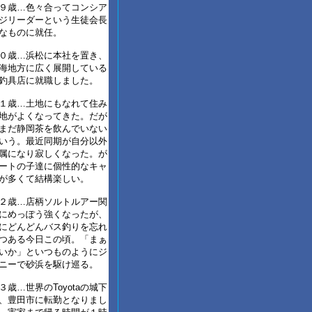
９歳…色々合ってコンシア
ジリーダーという生徒会長
なものに就任。
０歳…浜松に本社を置き、
海地方に広く展開している
釣具店に就職しました。
１歳…土地にもなれて住み
地がよくなってきた。だが
まだ静岡茶を飲んでいない
いう。最近同期が自分以外
属になり寂しくなった。が
ートの子達に個性的なキャ
が多くて結構楽しい。
２歳…店柄ソルトルアー関
にめっぽう強くなったが、
にどんどんバス釣りを忘れ
つある今日この頃。「まぁ
いか」といつものようにジ
ニーで砂浜を駆け巡る。
３歳…世界のToyotaの城下
、豊田市に転勤となりまし