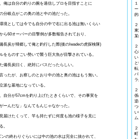
１
、俺は自分の釣りの腕を過信しプロを目指すことに
ー
の分岐点がこの奥の池と中の池だった。
的
環境としては今でも自分の中で右に出る池は無いくらい
２
東
から60オーバーの目撃例が多数報告されており、
某
長炭が帰郷して俺と釣行した際(後のIwadeの虎探検隊)
２
心
ルをものすごい勢いで襲う巨大魚が目撃されている。
い
と
た備長炭曰く、絶対にバスだったらしい。
転
パ
言ったが、お察しのとおり中の池と奥の池はもう無い。
ラ
立派な墓地になっている。
２
係
、自分が57cmを釣り上げたときくらいで、その事実を
逆
がーんだな」なんてもんじゃなかった。
つ
い
見届けたくって、竿も持たずに何度も池の様子を見に
ム
る。
２
町
ーズンの終わりぐらいには中の池の水は完全に抜かれて、