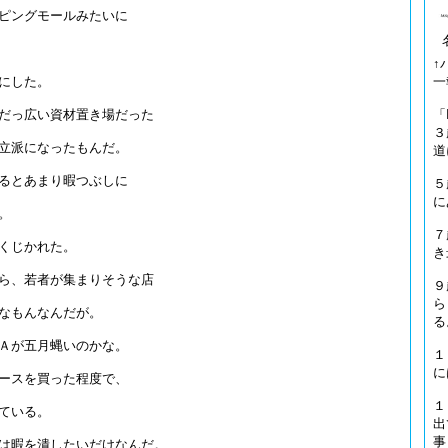
ピングモールみたいに
↑
一
にした。
「
だっ広い資材置き場だった
３
立派になったもんだ。
道
るとあまり暇つぶしに
５
に
。
７
くじかれた。
き
ら、若者が集まりそうな店
９
ら
なもんなんだが。
る
Ａが五月蝿いのかな。
１
に
ースを買った程度で、
１
ている。
出
事
は暇を潰したいだけなんだ。