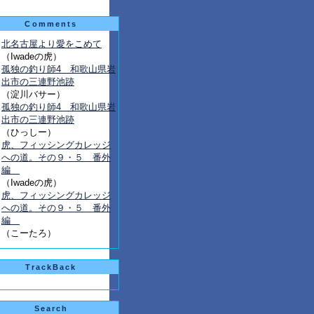
Comments
北名古屋より愛をこめて
（Iwadeの虎）
孤独の釣り師4 和歌山県岩
出市の三連野池跡
（淀川バサー）
孤独の釣り師4 和歌山県岩
出市の三連野池跡
（ひっしー）
虎、フィッシングカレッジ
への道。その９・５ 番外
編
（Iwadeの虎）
虎、フィッシングカレッジ
への道。その９・５ 番外
編
（こーたろ）
TrackBack
Search