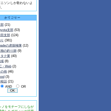
アニソンしか歌わないよ
が。
かてごりー
本部
(21)
oyota支部
(53)
磐田支部
(124)
釣り
(381)
wadeの虎探検隊
(12)
孤独の釣り師
(9)
ヲタク業
(40)
地域
(8)
C・Web
(2)
その他
(46)
ood
(3)
学校話
(21)
AND
OR
レノをモチーフにしなが