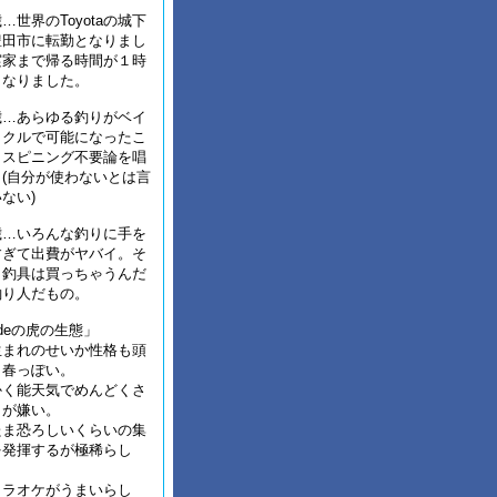
…世界のToyotaの城下
豊田市に転勤となりまし
実家まで帰る時間が１時
くなりました。
歳…あらゆる釣りがベイ
ックルで可能になったこ
、スピニング不要論を唱
(自分が使わないとは言
ない)
歳…いろんな釣りに手を
すぎて出費がヤバイ。そ
も釣具は買っちゃうんだ
釣り人だもの。
adeの虎の生態」
生まれのせいか性格も頭
も春っぽい。
かく能天気でめんどくさ
とが嫌い。
たま恐ろしいくらいの集
を発揮するが極稀らし
カラオケがうまいらし