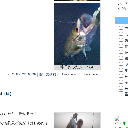
い、
うだ
T
I
昨日釣ったシーバス
by │
2011/07/13 08:26
│
磐田支部
釣り
│
Comment(0)
│
Trackback(0)
P
F
日 (日)
ないだと、許せるっ！
でも釣果があがりはじめたそ
バスオ