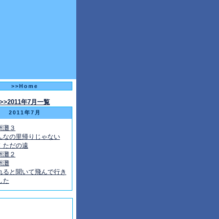
>>Home
>>2011年7月一覧
2011年7月
州灘３
んなの里帰りじゃない
！ただの遠
州灘２
州灘
れると聞いて飛んで行き
した