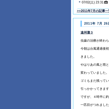
■
07/02(土) 23:31
>>2011年7月の記事一
2011年 7月 26
遠州灘３
虫歯の治療が終わら
今朝は台風通過後初
きました。
やはりあの風と雨と
変わっていました。
ゴミもまだ残ってい
引っかかってきます
ですが、４時半に釣
一匹目がつれました