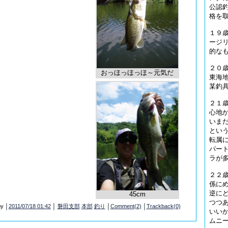
公認
格を
１９
ージ
的な
２０
おっほっほっほ～元気だ
東海
某釣
２１
心地
いま
とい
転属
パー
ラが
２２
係に
逆に
45cm
つつ
y │
2011/07/18 01:42
│
磐田支部
本部
釣り
│
Comment(2)
│
Trackback(0)
いい
ムニ