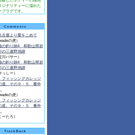
湾曲したボディーの採用
リジナリティーに溢れた
ープラグです。
Comments
名古屋より愛をこめて
wadeの虎）
独の釣り師4 和歌山県岩
市の三連野池跡
淀川バサー）
独の釣り師4 和歌山県岩
市の三連野池跡
ひっしー）
、フィッシングカレッジ
の道。その９・５ 番外
編
wadeの虎）
、フィッシングカレッジ
の道。その９・５ 番外
編
こーたろ）
TrackBack