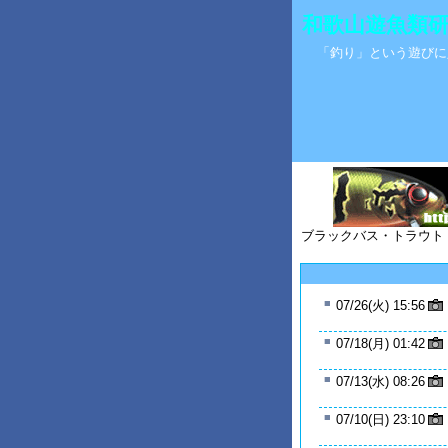
和歌山遊魚類研究所 
「釣り」という遊びに
ブラックバス・トラウト
■
07/26(火) 15:56
■
07/18(月) 01:42
■
07/13(水) 08:26
■
07/10(日) 23:10