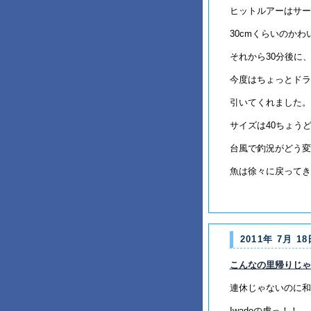
ヒットルアーはサー
30cmくらいのか
それから30分後に
今度はちょっとドラ
引いてくれました。
サイズは40ちょう
台風で釣況がどう変
魚は徐々に戻ってき
2011年 7月 18
こんなの里帰りじゃ
連休じゃないのに和
Iwadeの虎っ！！