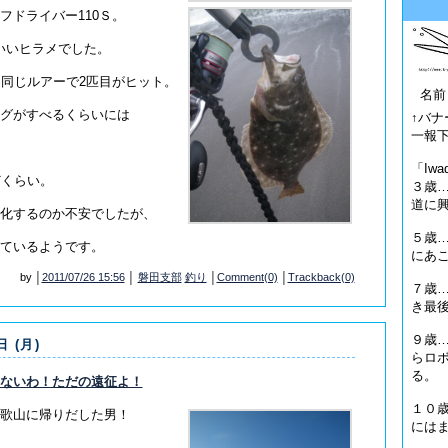
フドライバー110Ｓ。
わいいヒラメでした。
、同じルアーで2匹目がヒット。
名前
グがすべるくらいには
↑バ
一報
「Iw
どくらい。
３歳
道に
化するのか不安でしたが、
５歳
ているようです。
にあ
by │
2011/07/26 15:56
│
磐田支部
釣り
│
Comment(0)
│
Trackback(0)
７歳
き最
９歳
日 (月)
らロ
る。
ないわ！ただの遠征よ！
１０
歌山に帰りだした男！
には