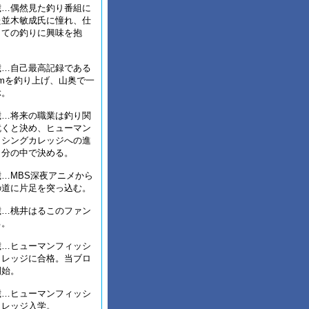
歳…偶然見た釣り番組に
た並木敏成氏に憧れ、仕
しての釣りに興味を抱
歳…自己最高記録である
mを釣り上げ、山奥で一
ぶ。
歳…将来の職業は釣り関
就くと決め、ヒューマン
ッシングカレッジへの進
自分の中で決める。
…MBS深夜アニメから
の道に片足を突っ込む。
歳…桃井はるこのファン
る。
歳…ヒューマンフィッシ
カレッジに合格。当ブロ
開始。
歳…ヒューマンフィッシ
カレッジ入学。