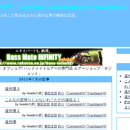
Gamefish Observatory of Wakayama
人生ごと飲み込まれた哀れな男の愉快な記述。
・オフショア! ハンドメイドルアーの専門店 ルアーショップ「ギジ
ェット」
遠
2011年7月の記事
こ
わ
遠州灘３
遠
by Iwadeの虎│
磐田支部
釣り
│
Comment(0)
│
Trackback(0)
遠
こんなの里帰りじゃないわ！ただの遠征よ！
釣
by Iwadeの虎│
磐田支部
本部
釣り
│
Comment(2)
│
Trackback(0)
ま
遠州灘２
by Iwadeの虎│
磐田支部
釣り
│
Comment(0)
│
Trackback(0)
遠州灘
by Iwadeの虎│
磐田支部
釣り
│
Comment(2)
│
Trackback(0)