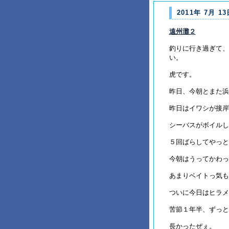
2011年 7月 13
遠州灘２
釣りに行き過ぎて、
い。
虎です。
昨日、今朝とまた浜
昨日はイワシが接岸
シーバスがボイルし
５回ばらしてやっと
今朝はうってかわっ
あまりベイトっ気も
ついに今日はヒラメ
苦節１年半、ずっと
長かったぜぇ。