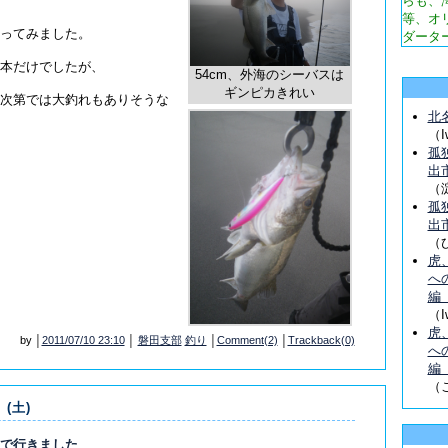
らも、
等、オ
ってみました。
ダータ
本だけでしたが、
54cm、外海のシーバスは
ギンピカきれい
次第では大釣れもありそうな
北
（I
孤
出
（
孤
出
（
虎
へ
（I
虎
by │
2011/07/10 23:10
│
磐田支部
釣り
│
Comment(2)
│
Trackback(0)
へ
（
 (土)
で行きました