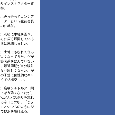
釣りインストラクター資
取得。
歳…色々合ってコンシア
リーダーという生徒会長
ものに就任。
歳…浜松に本社を置き、
地方に広く展開している
具店に就職しました。
歳…土地にもなれて住み
がよくなってきた。だが
だ静岡茶を飲んでいない
う。最近同期が自分以外
になり寂しくなった。が
トの子達に個性的なキャ
多くて結構楽しい。
歳…店柄ソルトルアー関
めっぽう強くなったが、
どんどんバス釣りを忘れ
ある今日この頃。「まぁ
か」といつものようにジ
ーで砂浜を駆け巡る。