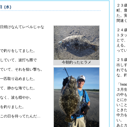
２３歳
日 (水)
町、
た。
間速
日焼けなんてレベルじゃな
２４
トタ
とで
える。
ってい
で釣りをしてました。
２５
していて、波打ち際で
今朝釣ったヒラメ
出し
ていて、それを狙い撃ち。
れで
な、
一匹取り込めました。
「Iw
て、静かな海でした。
３月
の中
なく、波も穏やか。
とに
いこ
を釣りました。
とき
中力
この日を待ってたんだ…
い。
あと