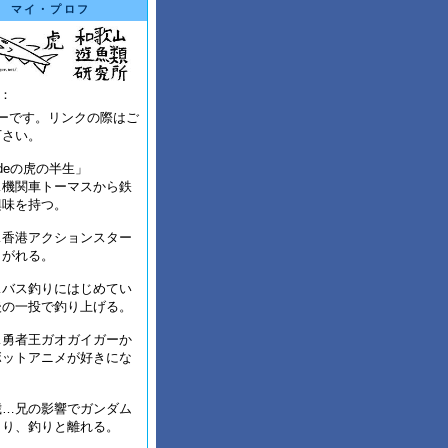
マイ・プロフ
：
ナーです。リンクの際はご
下さい。
adeの虎の半生」
…機関車トーマスから鉄
興味を持つ。
…香港アクションスター
こがれる。
…バス釣りにはじめてい
後の一投で釣り上げる。
…勇者王ガオガイガーか
ボットアニメが好きにな
歳…兄の影響でガンダム
まり、釣りと離れる。