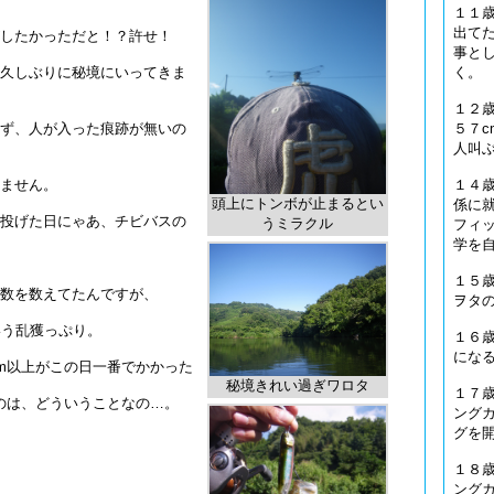
１１
出て
したかっただと！？許せ！
事と
く。
久しぶりに秘境にいってきま
１２
５７c
ず、人が入った痕跡が無いの
人叫
１４
ません。
頭上にトンボが止まるとい
係に
投げた日にゃあ、チビバスの
うミラクル
フィ
学を
１５歳
数を数えてたんですが、
ヲタ
いう乱獲っぷり。
１６
にな
cm以上がこの日一番でかかった
秘境きれい過ぎワロタ
１７
うのは、どういうことなの…。
ング
グを
１８
ング