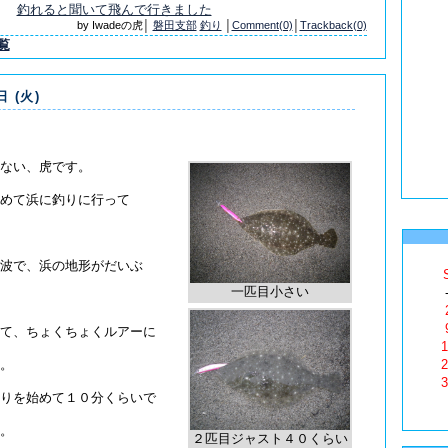
釣れると聞いて飛んで行きました
by Iwadeの虎│
磐田支部
釣り
│
Comment(0)
│
Trackback(0)
覧
日 (火)
ない、虎です。
めて浜に釣りに行って
波で、浜の地形がだいぶ
一匹目小さい
て、ちょくちょくルアーに
1
。
2
3
りを始めて１０分くらいで
。
２匹目ジャスト４０くらい